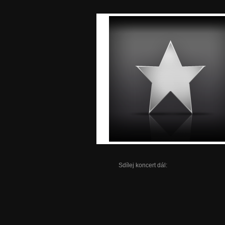
Sdílej koncert dál: