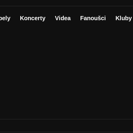
pely
Koncerty
Videa
Fanoušci
Kluby