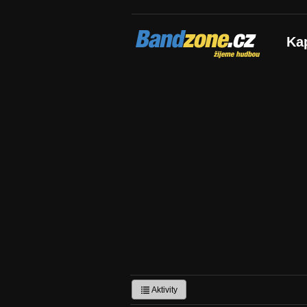
Bandzone.cz
Ka
žijeme hudbou
Aktivity