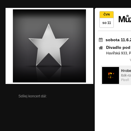
ČVN
Můz
so 11
sobota 11.6.
Divadlo pod
Havířská 933, P
Hrob
folk-r
Plzeň
Sdílej koncert dál: