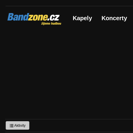
Bandzone.cz
Kapely
Koncerty
žijeme hudbou
Aktivity