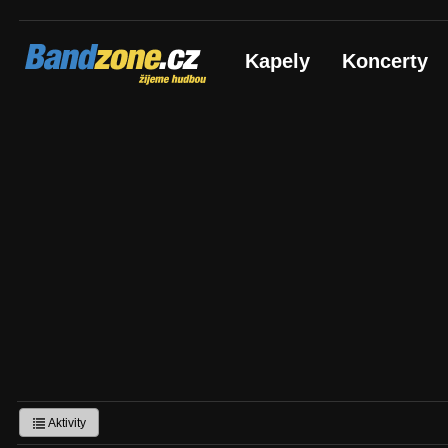
Bandzone.cz
Kapely
Koncerty
žijeme hudbou
Aktivity