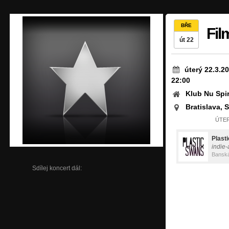
BŘE
Fil
út 22
úterý 22.3.2
22:00
Klub Nu Spir
Bratislava, 
ÚTER
Plast
indie-
Banská
Sdílej koncert dál: