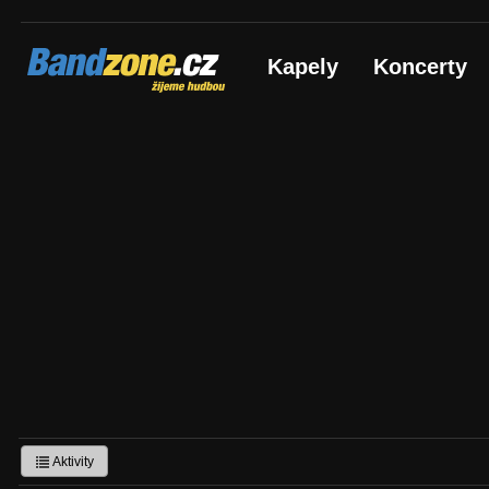
Bandzone.cz
Kapely
Koncerty
žijeme hudbou
Aktivity