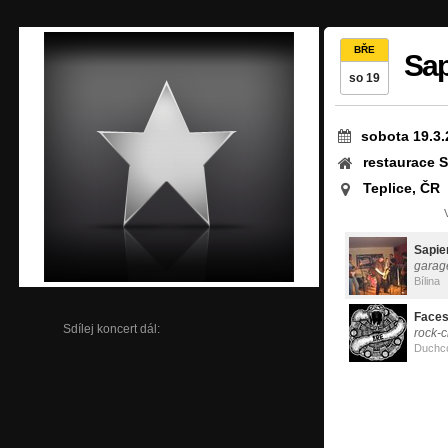
BŘE
Sap
so 19
sobota 19.3.
restaurace S
Teplice, ČR
Sapie
garag
Bílina
Faces
Sdílej koncert dál:
rock-
Duchc