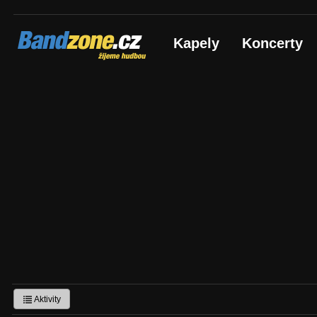
Bandzone.cz
Kapely
Koncerty
žijeme hudbou
Aktivity