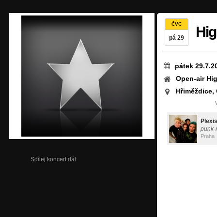
ČVC
Hi
pá 29
pátek 29.7.2
Open-air Hi
Hřiměždice,
Plexi
punk-
Praha
Sdílej koncert dál: