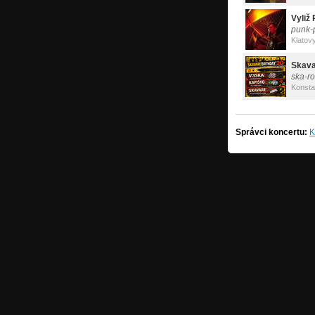
Vyliž 
punk-
Klatov
Skav
ska-r
Konsta
Správci koncertu:
K