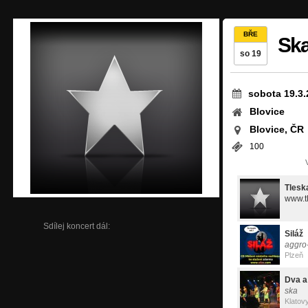
BŘE
Ska
so 19
sobota 19.3.
Blovice
Blovice, ČR
100
Tlesk
Sdílej koncert dál:
Siláž
aggro
Plzeň
Dva a
ska
Klatov