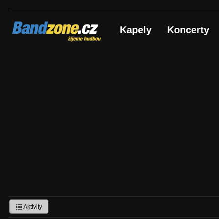
Bandzone.cz
Kapely
Koncerty
žijeme hudbou
Aktivity