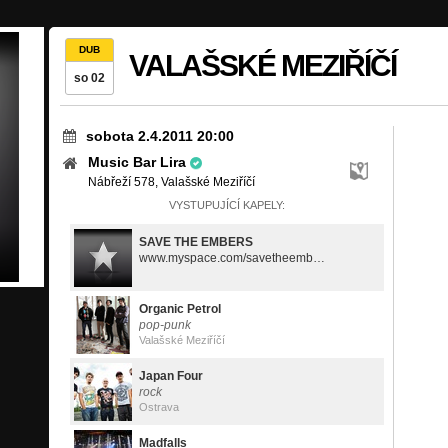
DUB
VALAŠSKÉ MEZIŘÍČÍ
so 02
sobota 2.4.2011 20:00
Music Bar Lira
Nábřeží 578, Valašské Meziříčí
VYSTUPUJÍCÍ KAPELY:
SAVE THE EMBERS
www.myspace.com/savetheembersmusic
Organic Petrol
pop-punk
Valašské Meziříčí
Japan Four
rock
Ostrava
Madfalls