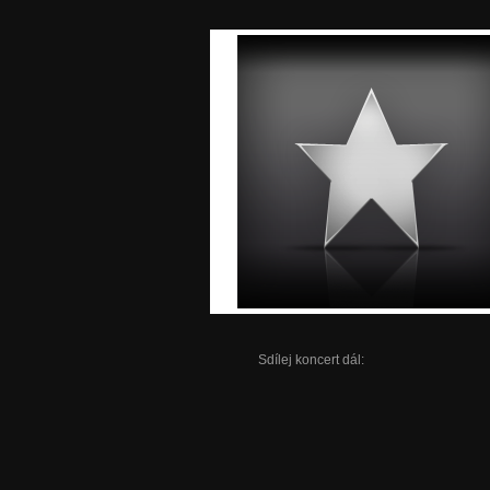
Sdílej koncert dál: