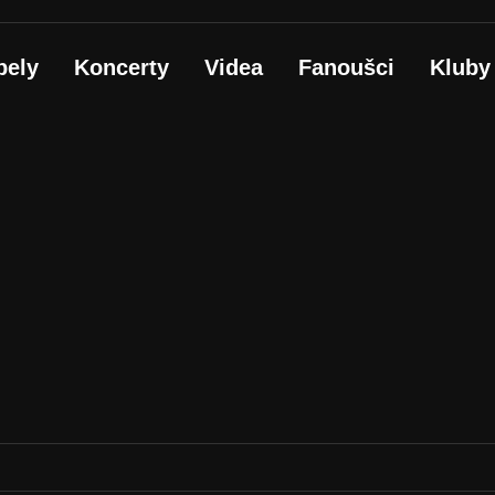
pely
Koncerty
Videa
Fanoušci
Kluby