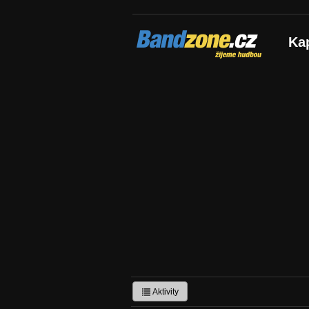
Bandzone.cz
Ka
žijeme hudbou
Aktivity