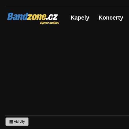
Bandzone.cz
Kapely
Koncerty
žijeme hudbou
Aktivity