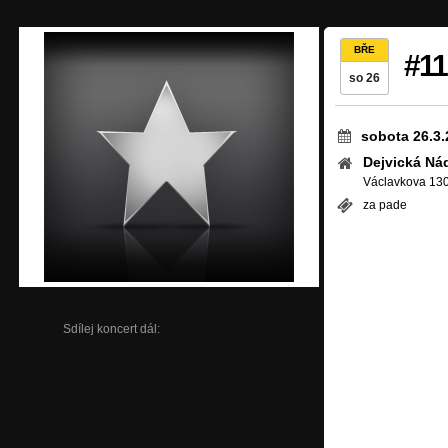
BŘE
#11
so 26
sobota 26.3.
Dejvická Ná
Václavkova 130
za pade
Sdílej koncert dál: