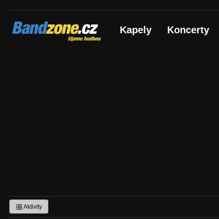
Bandzone.cz
Kapely
Koncerty
žijeme hudbou
Aktivity