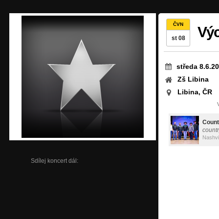
ČVN
Výc
st 08
středa 8.6.2
Zš Libina
Libina, ČR
Count
countr
Nashvi
Sdílej koncert dál: