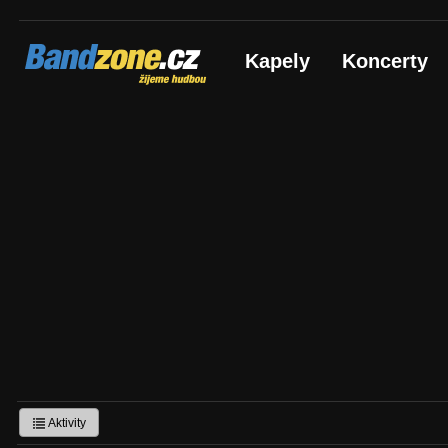
Bandzone.cz
Kapely
Koncerty
žijeme hudbou
Aktivity