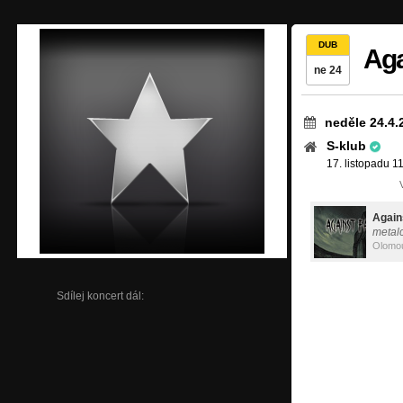
DUB
Aga
ne 24
neděle 24.4.
S-klub
17. listopadu 
Agains
metal
Olomo
Sdílej koncert dál: