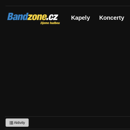
Bandzone.cz
Kapely
Koncerty
žijeme hudbou
Aktivity