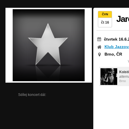
ČVN
Jar
čt 16
čtvrtek 16.6
Klub Jazzov
Brno, ČR
Koist
altern
Brno
Sdílej koncert dál: