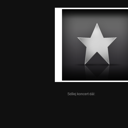
Sdílej koncert dál: