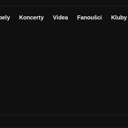
pely
Koncerty
Videa
Fanoušci
Kluby