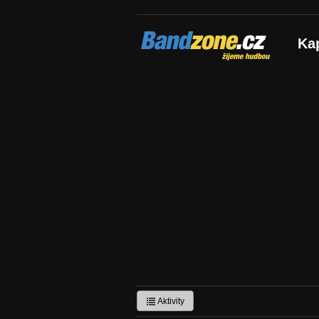
Bandzone.cz
Ka
žijeme hudbou
Aktivity