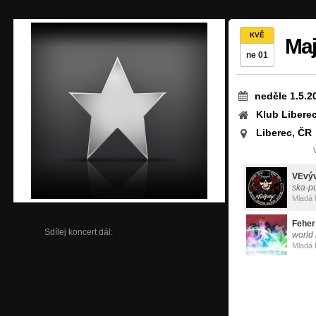
KVĚ
Maj
ne 01
neděle 1.5.2
Klub Libere
Liberec, ČR
VEvýv
ska-p
Mladá 
Feher
Sdílej koncert dál:
world
Mladá 