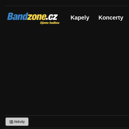
Bandzone.cz
Kapely
Koncerty
žijeme hudbou
Aktivity