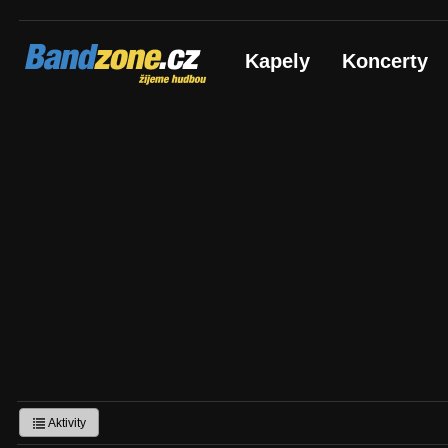
Bandzone.cz
Kapely
Koncerty
žijeme hudbou
Aktivity