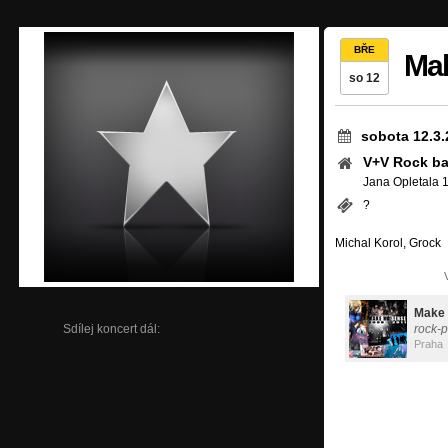
BŘE
Ma
so 12
sobota 12.3.
V+V Rock ba
Jana Opletala 
?
Michal Korol, Grock
Make
Sdílej koncert dál:
rock-
Praha