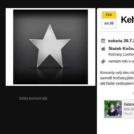
ČVC
Kel
so 30
sobota 30.7.
Statek Kočv
Kočvary, Locho
nemám info o v
Koncerty celý den vi
samotě Kočvary,jídlo 
atd.Naše vystoupení
Sdílej koncert dál:
Gabra
folk-a
Plzeň