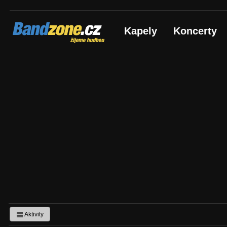
Bandzone.cz
Kapely
Koncerty
žijeme hudbou
Aktivity