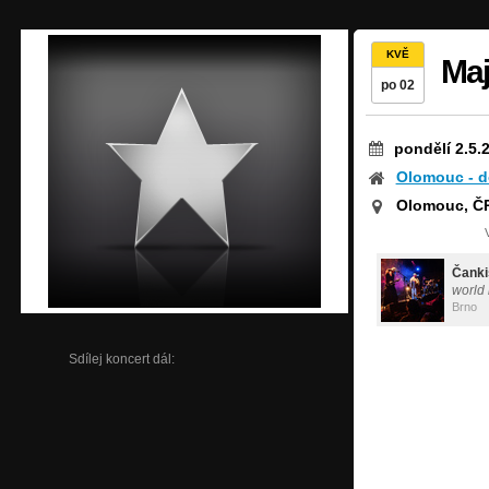
KVĚ
Maj
po 02
pondělí 2.5.
Olomouc - d
Olomouc, Č
Čanki
world
Brno
Sdílej koncert dál: