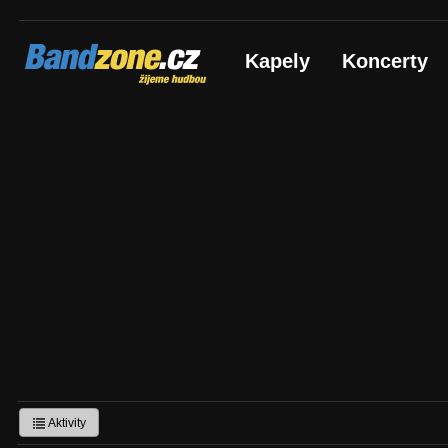
Bandzone.cz
Kapely
Koncerty
žijeme hudbou
Aktivity