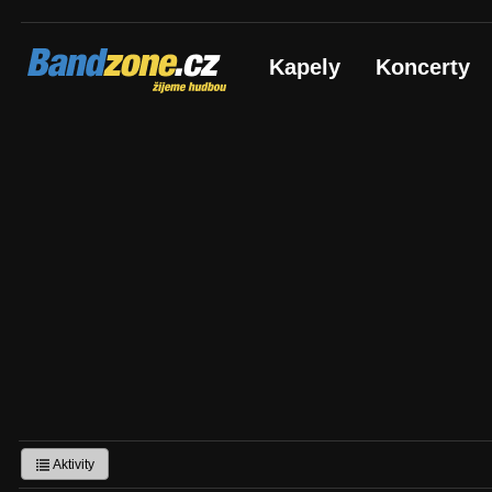
Bandzone.cz
Kapely
Koncerty
žijeme hudbou
Aktivity