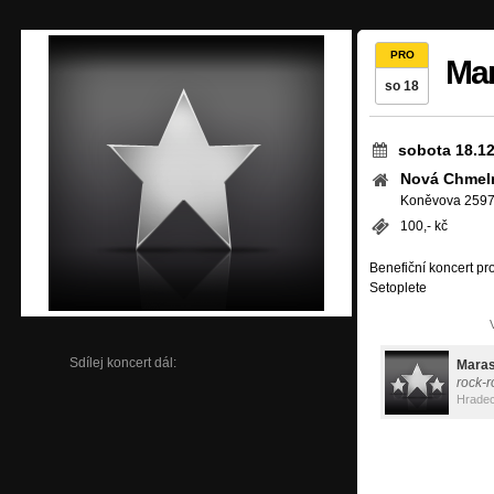
PRO
Ma
so 18
sobota 18.1
Nová Chmel
Koněvova 2597,
100,- kč
Benefiční koncert pr
Setoplete
Sdílej koncert dál:
Mara
rock-r
Hradec