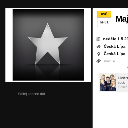
KVĚ
Maj
ne 01
neděle 1.5.2
Česká Lípa
Česká Lípa,
zdarma
LizArt
rock
Česká 
Sdílej koncert dál: