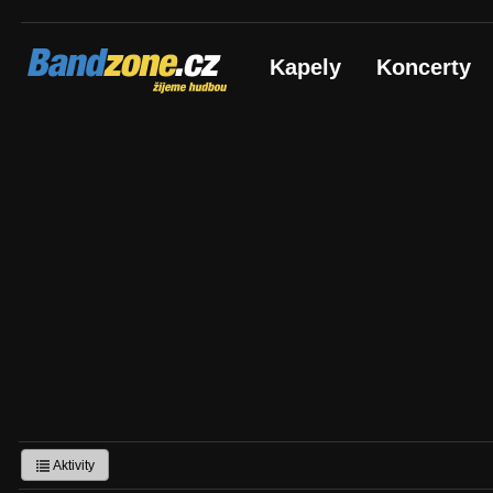
Bandzone.cz
Kapely
Koncerty
žijeme hudbou
Aktivity