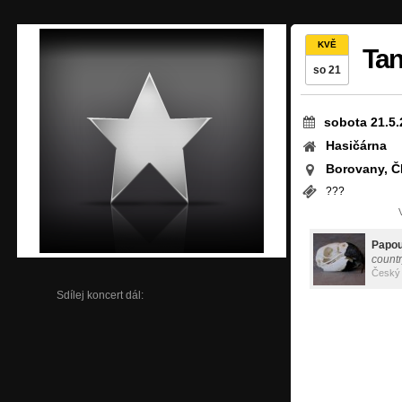
KVĚ
Tan
so 21
sobota 21.5.
Hasičárna
Borovany, Č
???
Papou
countr
Český
Sdílej koncert dál: