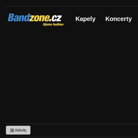
Bandzone.cz
Kapely
Koncerty
žijeme hudbou
Aktivity