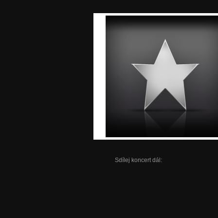
Sdílej koncert dál: