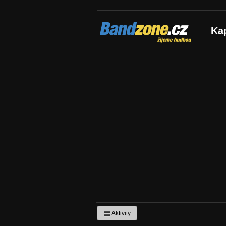
Bandzone.cz
Ka
žijeme hudbou
Aktivity