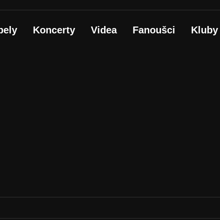
pely
Koncerty
Videa
Fanoušci
Kluby