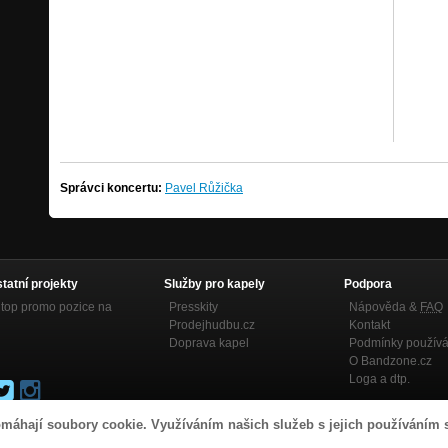
Správci koncertu:
Pavel Růžička
statní projekty
Služby pro kapely
Podpora
top promo pozice na
Presskity
Nápověda &
FAQ
Prodejhudbu.cz
Kontakt
Doprava kapel
Podmínky používá
O Bandzone.cz
Loga a dtp.
máhají soubory cookie. Využíváním našich služeb s jejich používáním 