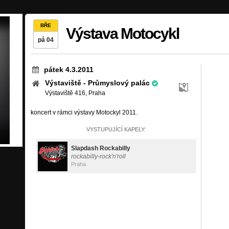
BŘE
Výstava Motocykl
pá 04
pátek 4.3.2011
Výstaviště - Průmyslový palác
Výstaviště 416, Praha
koncert v rámci výstavy Motockyl 2011.
VYSTUPUJÍCÍ KAPELY:
Slapdash Rockabilly
rockabilly-rock'n'roll
Praha