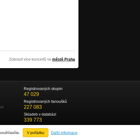
Zobrazit více koncertů ve
městě Praha
Registrovaných skupin
47 029
Registrovaných fanoušků
227 083
ní
Skladeb v databázi
339 773
souhlasíte.
V pořádku
Další informace