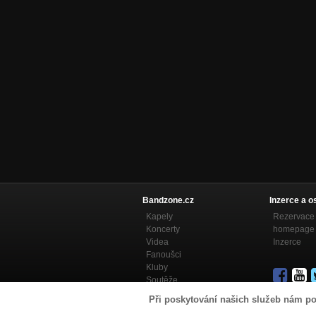
Bandzone.cz
Inzerce a o
Kapely
Rezervace 
Koncerty
homepage
Videa
Inzerce
Fanoušci
Kluby
Soutěže
Bandzone.cz blog
Při poskytování našich služeb nám po