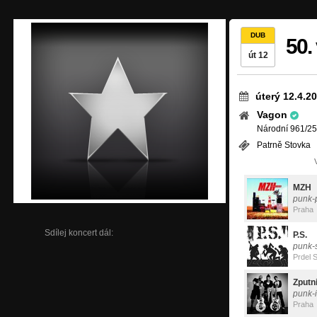
DUB
50.
út 12
úterý 12.4.2
Vagon
Národní 961/25
Patrně Stovka
MZH
punk-
Praha
Sdílej koncert dál:
P.S.
punk-
Prdel 
Zputn
punk-i
Praha