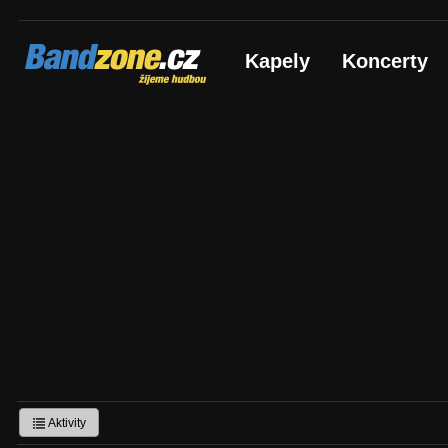
Bandzone.cz
Kapely
Koncerty
žijeme hudbou
Aktivity