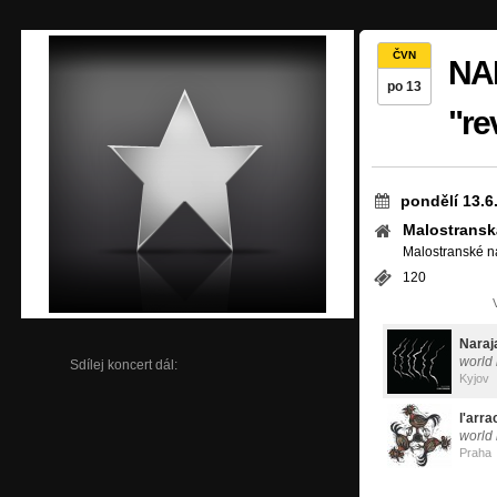
ČVN
NAR
po 13
"re
pondělí 13.6
Malostransk
Malostranské n
120
Nara
world
Sdílej koncert dál:
Kyjov
l'arr
world 
Praha