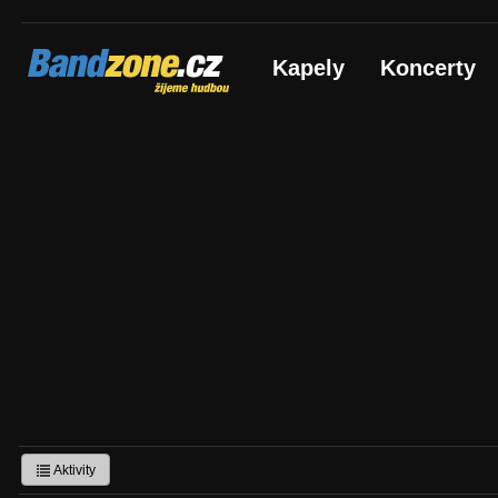
Bandzone.cz
Kapely
Koncerty
žijeme hudbou
Aktivity