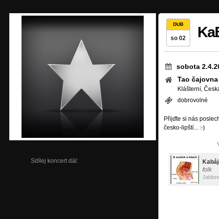
DUB
KaB
so 02
sobota 2.4.2
Tao čajovna
Klášterní, Česk
dobrovolné
Přijďte si nás poslec
česko-lipští... :-)
Sdílej koncert dál:
Kabáj
folk