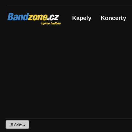
Bandzone.cz
Kapely
Koncerty
žijeme hudbou
Aktivity