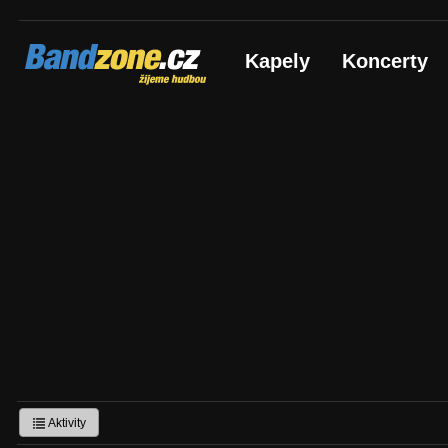
Bandzone.cz
Kapely
Koncerty
žijeme hudbou
Aktivity