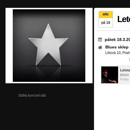
BŘE
Let
pá 18
pátek 18.3.2
Blues sklep
Liliová 10, Pra
Letou
blues
Praha
Sdílej koncert dál: