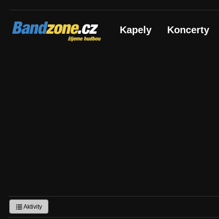
Bandzone.cz
Kapely
Koncerty
žijeme hudbou
Aktivity