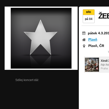
BŘE
ŽE
pá 04
pátek 4.3.20
Plzeň
Plzeň, ČR
Xindl 
hip ho
Praha
Sdílej koncert dál: