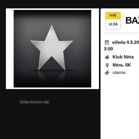
KVĚ
BA
st 04
středa 4.5.2
3:00
Klub Nitra
Nitra, SK
zdarma
Sdílej koncert dál: