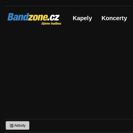
Bandzone.cz
Kapely
Koncerty
žijeme hudbou
Aktivity