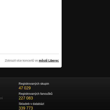
Zobrazit více koncertů ve
městě Liberec
Registrovaných skupin
47 029
Registrovaných fanoušků
227 083
ní
Skladeb v databázi
339 773