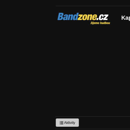
Bandzone.cz
Ka
žijeme hudbou
Aktivity