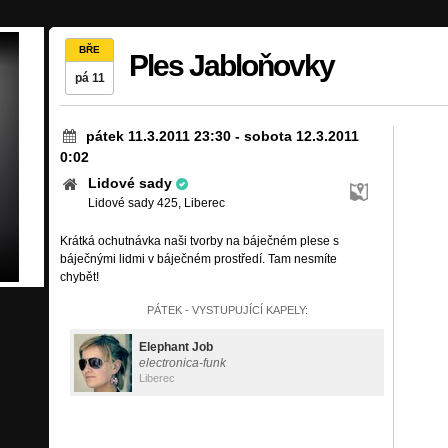
BŘE
Ples Jabloňovky
pá 11
pátek 11.3.2011 23:30
-
sobota 12.3.2011
0:02
Lidové sady
Lidové sady 425, Liberec
Krátká ochutnávka naši tvorby na báječném plese s
báječnými lidmi v báječném prostředí. Tam nesmíte
chybět!
PÁTEK - VYSTUPUJÍCÍ KAPELY:
Elephant Job
electronica-funk
Liberec