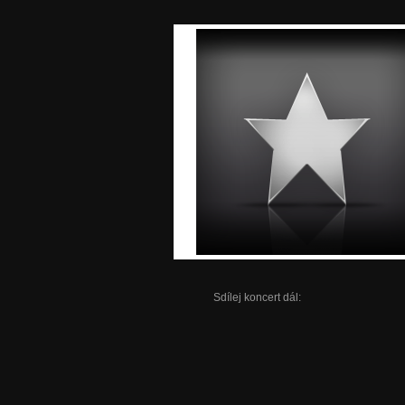
Sdílej koncert dál: