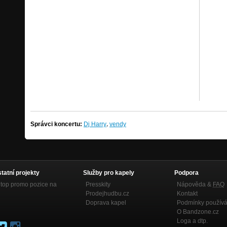
,
Správci koncertu:
Dj Harry
vendy
statní projekty
Služby pro kapely
Podpora
top promo pozice na
Presskity
Nápověda &
FAQ
Prodejhudbu.cz
Kontakt
Doprava kapel
Podmínky používá
O Bandzone.cz
Loga a dtp.