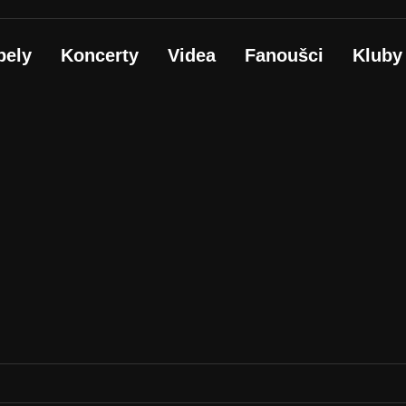
pely
Koncerty
Videa
Fanoušci
Kluby