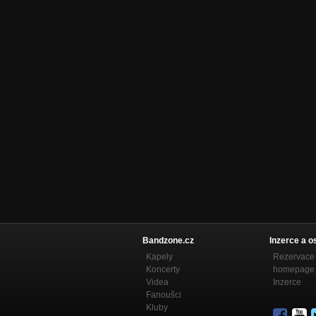
Bandzone.cz
Inzerce a o
Kapely
Rezervace 
Koncerty
homepage
Videa
Inzerce
Fanoušci
Kluby