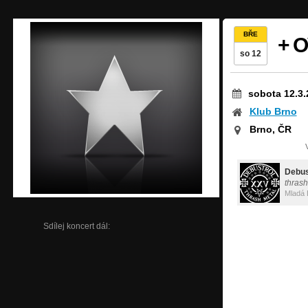
BŘE
+ 
so 12
sobota 12.3.
Klub Brno
Brno, ČR
Debus
thrash
Mladá 
Sdílej koncert dál: