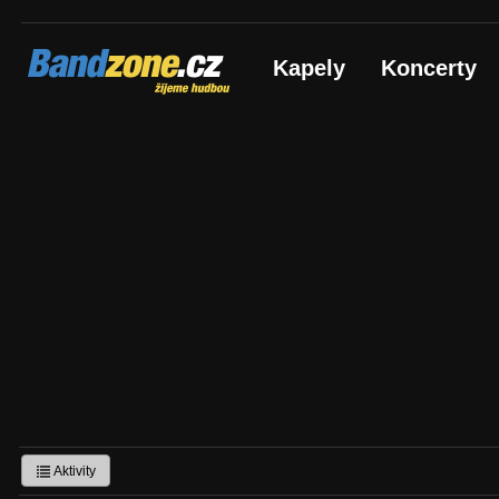
Bandzone.cz
Kapely
Koncerty
žijeme hudbou
Aktivity