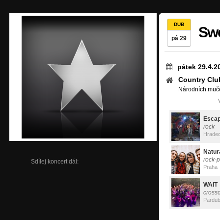
DUB
Swe
pá 29
pátek 29.4.2
Country Clu
Národních muče
Esca
rock
Hradec
Natur
rock-
Sdílej koncert dál:
Praha
WAIT
cross
Pardub