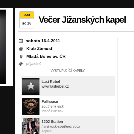
DUB
Večer Jižanských kapel
so 16
sobota 16.4.2011
Klub Zámostí
Mladá Boleslav, ČR
přijatelné
VYSTUPUJÍCÍ KAPELY:
Last Rebel
www.lastrebel.cz
Fullhouse
southern rock
Mladá Boleslav
1202 Station
hard rock-southern rock
Teplice