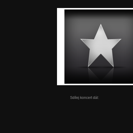
Sdílej koncert dál: