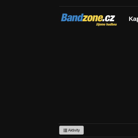
Bandzone.cz
Ka
žijeme hudbou
Aktivity