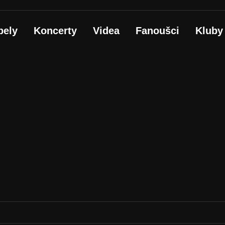
pely
Koncerty
Videa
Fanoušci
Kluby