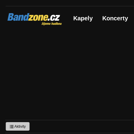
Bandzone.cz
Kapely
Koncerty
žijeme hudbou
Aktivity