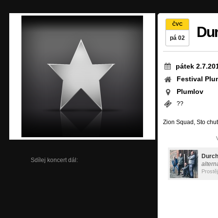
ČVC
Du
pá 02
pátek 2.7.20
Festival Pl
Plumlov
??
Zion Squad, Sto chutí,
Durc
Sdílej koncert dál:
altern
Prostě