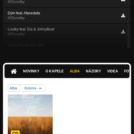
Křižovatky
Dým feat. Afarastafa
Křižovatky
Loutky feat. Eia & JohnyBeat
Křižovatky
Nahá Pravda feat. Eia
Křižovatky
Tupý sekery feat. Lex
Křižovatky
NOVINKY
O KAPELE
ALBA
NÁZORY
VIDEA
FOTK
Kyber parazit feat. 5000
Křižovatky
Alba
Kolona - ∞
JohnyBeat beatbox II.
Křižovatky
Express yourself (remix) feat. Afarastafa
Křižovatky
Hajzle my sme z Jihlavy (remix) feat. Efko,Afarastafa,Brooklyn,N
Křižovatky
CD