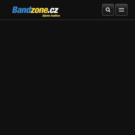
Bandzone.cz
žijeme hudbou