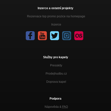
Smlouva feat. Eia (Bongokat prod.)
Hrdost
Inzerce a ostatní projekty
Temná strana feat. Eia (Bongokat prod.)
Rezervace top promo pozice na homepage
Hrdost
Inzerce
Přísaha feat. Eia (Bongokat prod.)
Hrdost
Lampedusa feat. Lena Stöhrfaktor (Bongokat prod.)
Hrdost
Stínohra feat. Eia (Bongokat prod.)
Služby pro kapely
Hrdost
Presskity
Mít se rád feat. Eia (Bongokat prod.)
Prodejhudbu.cz
Hrdost
Doprava kapel
Ledový král (Bongokat prod.)
Hrdost
Drásání vředu feat. Hledání (Tehanu prod.)
Podpora
Denní chleba mixtape
Nápověda &
FAQ
Ten zloděj čas (Mango Sheikh prod.)