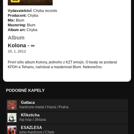
JohnyBeat beatbox III.
Vydavatelství:
Chyba records
Křižovatky
Producent:
Chyba
Mix:
Blum
HajzleMySmeZJihlavy feat. Pio Squad, Afarastafa, Brooklyn,
Mastering:
Blum
Neher
Album art:
Chyba
Nezařazeno
Album
Kolona - ∞
Přes palubu feat. Eia&Johnybeat
Krádež mixtape
20. 1. 2012
Horkou jehlou feat. Eia
První sólo album Kolony, jednoho z KZT emsýs. O beaty se postaral
Krádež mixtape
KFDH a Tehanu, nahrával a masteroval Blum. Nekonečno.
Chtě nechtě dítě feat. Johnybeat
Krádež mixtape
PODOBNÉ KAPELY
Fajnovej jed
Krádež mixtape
Gattaca
hardcore-metal
/
Haná / Praha
Kult pravdy
Krádež mixtape
Křikzticha
hip hop
/
Jihlava
Máš strach feat. Memento Mori
ESAZLESA
Krádež mixtape
emo-hardcore
/
Cheb