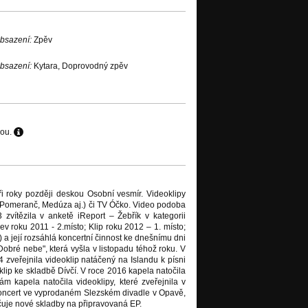
bsazení:
Zpěv
bsazení:
Kytara, Doprovodný zpěv
hou.
i roky později deskou Osobní vesmír. Videoklipy
(Pomeranč, Medúza aj.) či TV Óčko. Video podoba
 zvítězila v anketě iReport – Žebřík v kategorii
 roku 2011 - 2.místo; Klip roku 2012 – 1. místo;
a její rozsáhlá koncertní činnost ke dnešnímu dni
"Dobré nebe", která vyšla v listopadu téhož roku. V
4 zveřejnila videoklip natáčený na Islandu k písni
ip ke skladbě Dívčí. V roce 2016 kapela natočila
kapela natočila videoklipy, které zveřejnila v
koncert ve vyprodaném Slezském divadle v Opavě,
uje nové skladby na připravovaná EP.