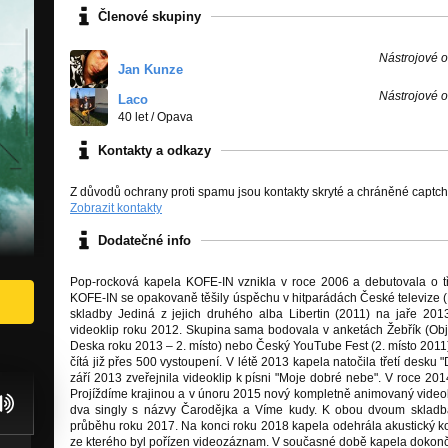
Členové skupiny
Nástrojové o
Jan Kunze
Nástrojové o
Laco
40 let
/
Opava
Kontakty a odkazy
Z důvodů ochrany proti spamu jsou kontakty skryté a chráněné captc
Zobrazit kontakty
Dodatečné info
Pop-rocková kapela KOFE-IN vznikla v roce 2006 a debutovala o tř
KOFE-IN se opakovaně těšily úspěchu v hitparádách České televize 
skladby Jediná z jejich druhého alba Libertin (2011) na jaře 2013
videoklip roku 2012. Skupina sama bodovala v anketách Žebřík (Objev
Deska roku 2013 – 2. místo) nebo Český YouTube Fest (2. místo 2011) 
čítá již přes 500 vystoupení. V létě 2013 kapela natočila třetí desku 
září 2013 zveřejnila videoklip k písni "Moje dobré nebe". V roce 201
Projíždíme krajinou a v únoru 2015 nový kompletně animovaný videokl
dva singly s názvy Čarodějka a Víme kudy. K obou dvoum skladbám 
průběhu roku 2017. Na konci roku 2018 kapela odehrála akustický 
ze kterého byl pořízen videozáznam. V současné době kapela dokonč