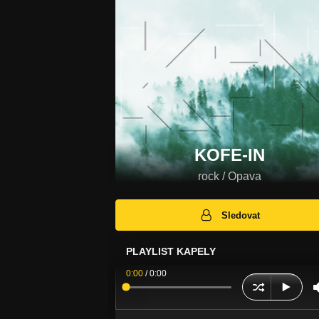
KOFE-IN
rock / Opava
Sledovat
PLAYLIST KAPELY
0:00
/
0:00