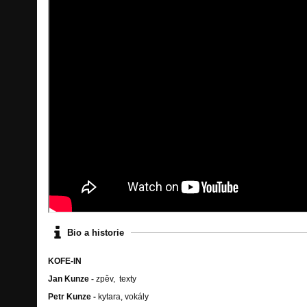
Bio a historie
KOFE-IN
Jan Kunze -
zpěv, texty
Petr Kunze -
kytara, vokály