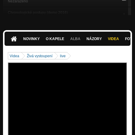
Nezařazeno
Chronologické postupy (demo 2016)
Nezařazeno
Slovensko (zo začiatku nášho letopočtu)
Nezařazeno
NOVINKY
O KAPELE
ALBA
NÁZORY
VIDEA
FOTK
Bez slov ... (ešte z éry dinosaurov)
Nezařazeno
Videa
Živá vystoupení
live
Song 0037.. (ešte z éry dinosaurov)
Nezařazeno