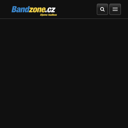
Bandzone.cz
žijeme hudbou