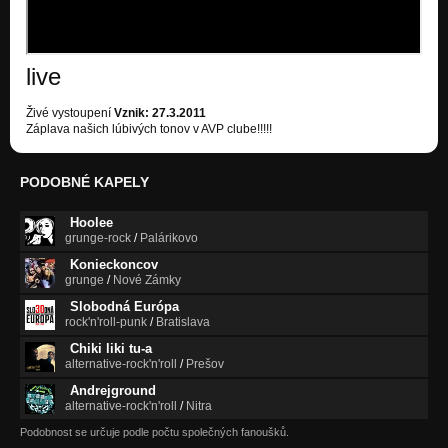
live
Živé vystoupení
Vznik: 27.3.2011
Záplava našich lúbivých tonov v AVP clube!!!!!
PODOBNÉ KAPELY
Hoolee
grunge-rock
/
Palárikovo
Konieckoncov
grunge
/
Nové Zámky
Slobodná Európa
rock'n'roll-punk
/
Bratislava
Chiki liki tu-a
alternative-rock'n'roll
/
Prešov
Andrejground
alternative-rock'n'roll
/
Nitra
Podobnost se určuje podle počtu společných fanoušků.