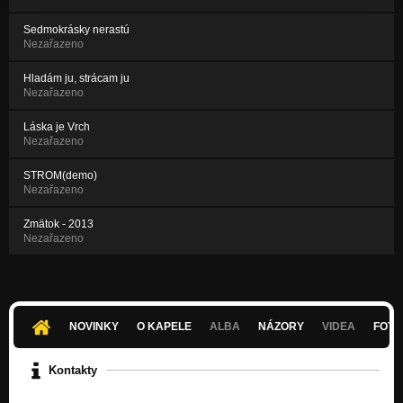
Sedmokrásky nerastú
Nezařazeno
Hladám ju, strácam ju
Nezařazeno
Láska je Vrch
Nezařazeno
STROM(demo)
Nezařazeno
Zmätok - 2013
Nezařazeno
NOVINKY
O KAPELE
ALBA
NÁZORY
VIDEA
FOTK
Kontakty