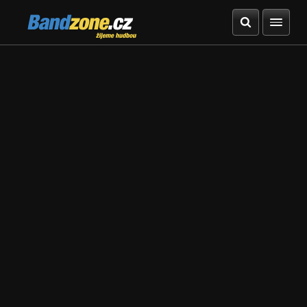
Bandzone.cz
žijeme hudbou