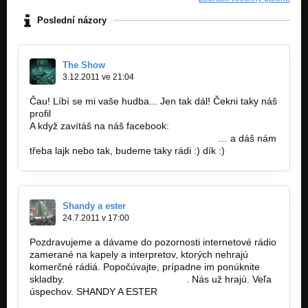
Poslední názory
The Show
3.12.2011 ve 21:04
Čau! Líbí se mi vaše hudba... Jen tak dál! Čekni taky náš
profil
www.bandzone.cz/theshow
A když zavítáš na náš facebook:
http://www.facebook.com/pages/The-Show/
… a dáš nám
třeba lajk nebo tak, budeme taky rádi :) dík :)
Shandy a ester
24.7.2011 v 17:00
Pozdravujeme a dávame do pozornosti internetové rádio
zamerané na kapely a interpretov, ktorých nehrajú
komerčné rádiá. Popočúvajte, prípadne im ponúknite
skladby.
www.demomusicradio.com
. Nás už hrajú. Veľa
úspechov. SHANDY A ESTER