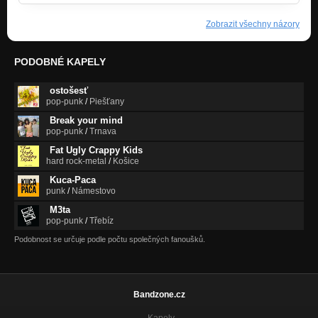
Zobrazit všechny názory
PODOBNÉ KAPELY
ostošesť
pop-punk
/
Piešťany
Break your mind
pop-punk
/
Trnava
Fat Ugly Crappy Kids
hard rock-metal
/
Košice
Kuca-Paca
punk
/
Námestovo
M3ta
pop-punk
/
Třebíz
Podobnost se určuje podle počtu společných fanoušků.
Bandzone.cz
Kapely