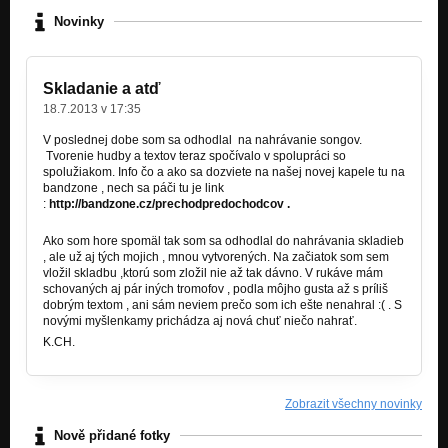
Novinky
Skladanie a atď
18.7.2013 v 17:35
V poslednej dobe som sa odhodlal na nahrávanie songov.
Tvorenie hudby a textov teraz spočívalo v spolupráci so
spolužiakom. Info čo a ako sa dozviete na našej novej kapele tu na
bandzone , nech sa páči tu je link
:
http://bandzone.cz/prechodpredochodcov .
Ako som hore spomäl tak som sa odhodlal do nahrávania skladieb
, ale už aj tých mojich , mnou vytvorených. Na začiatok som sem
vložil skladbu ,ktorú som zložil nie až tak dávno. V rukáve mám
schovaných aj pár iných tromofov , podla môjho gusta až s príliš
dobrým textom , ani sám neviem prečo som ich ešte nenahral :( . S
novými myšlenkamy prichádza aj nová chuť niečo nahrať.
K.CH.
Zobrazit všechny novinky
Nově přidané fotky