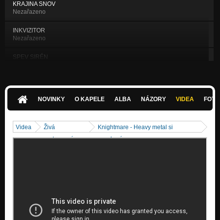
KRAJINA SNOV
Nezařazeno
INKVIZITOR
Nezařazeno
SPEV SIRÉN
Nezařazeno
ZÁKON VLKOV
Nezařazeno
NOVINKY
O KAPELE
ALBA
NÁZORY
VIDEA
FOTK
ZEM BARBAROV
Nezařazeno
Videa
Živá
Knightmare - Heavy metal si
ČIERNY ÚSVIT
vystoupení
nevyberá
Nezařazeno
Rebel
Temný rytier
Temný rytier (2018)
Temný rytier
Kto zachráni svet (2016)