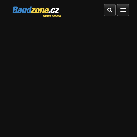
Bandzone.cz
žijeme hudbou