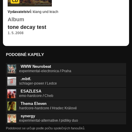
CD
Vydavatelství:
klang und krach
Album
tone decay test
1. 5. 2008
PODOBNÉ KAPELY
WWW Neurobeat
experimental-electronica
/
Praha
.mbtf.
schlager-power
/
Ledce
ESAZLESA
emo-hardcore
/
Cheb
Thema Eleven
hardcore-hardcore
/
Hradec Králové
synergy
experimental-alternative
/
pidliky duo
Podobnost se určuje podle počtu společných fanoušků.