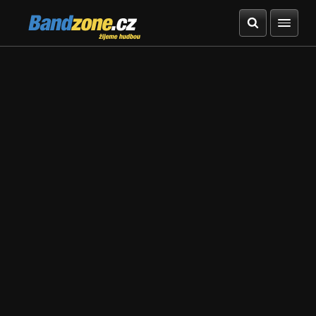
Bandzone.cz
žijeme hudbou