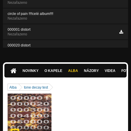
Nezařazeno
circle of pain !!!!celé album!!!!
Nezařazeno
000001 distort
Nezařazeno
000020 distort
Nezařazeno
NOVINKY
O KAPELE
ALBA
NÁZORY
VIDEA
FOTK
Alba
tone decay test