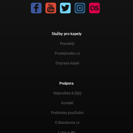
Služby pro kapely
Presskity
Prodejhudbu.cz
Doprava kapel
Podpora
Nápověda &
FAQ
Kontakt
Podmínky používání
O Bandzone.cz
Loga a dtp.