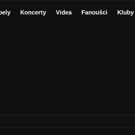
pely
Koncerty
Videa
Fanoušci
Kluby