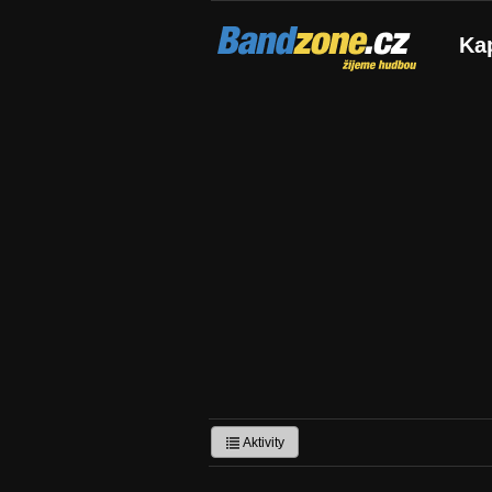
Bandzone.cz
Ka
žijeme hudbou
Aktivity