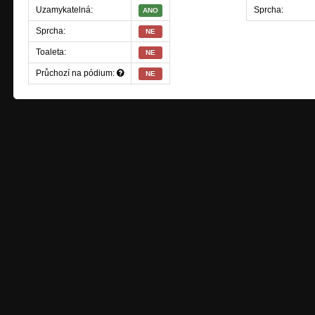
Uzamykatelná:
Sprcha:
ANO
Sprcha:
NE
Toaleta:
NE
Průchozí na pódium:
NE