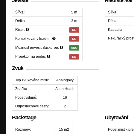
Jeviště
Hlediště /sál
Šířka:
5 m
Šířka:
Délka:
3 m
Délka:
Riser:
Kapacita:
NE
Nekuřácký prost
Komplikovaný load-in:
NE
Možnost pověsit Backdrop:
ANO
Projektor na pódiu:
NE
Zvuk
Typ zvukového mixu:
Analogový
Značka:
Allen Heath
Počet vstupů:
16
Odposlechové cesty:
2
Backstage
Ubytování
Rozměry:
15 m
2
Počet míst k pře