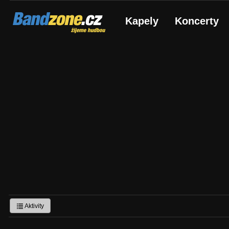
Bandzone.cz
Kapely
Koncerty
žijeme hudbou
Aktivity