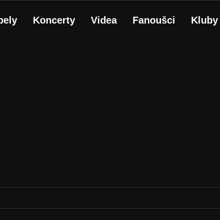
pely
Koncerty
Videa
Fanoušci
Kluby