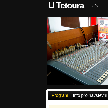
U Tetoura
Zlín
Program
Info pro návštěvní