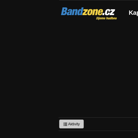
Bandzone.cz
Ka
žijeme hudbou
Aktivity