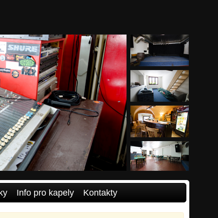
ky
Info pro kapely
Kontakty