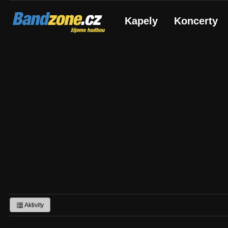
Bandzone.cz
Kapely
Koncerty
žijeme hudbou
Aktivity