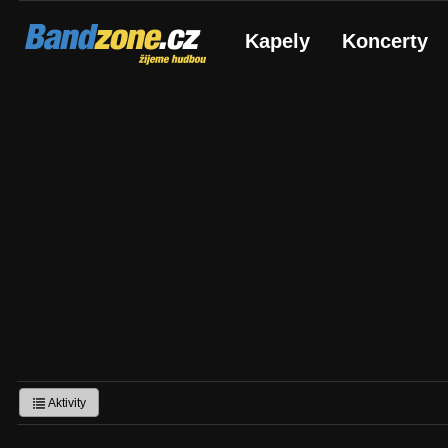
Bandzone.cz
Kapely
Koncerty
žijeme hudbou
Aktivity