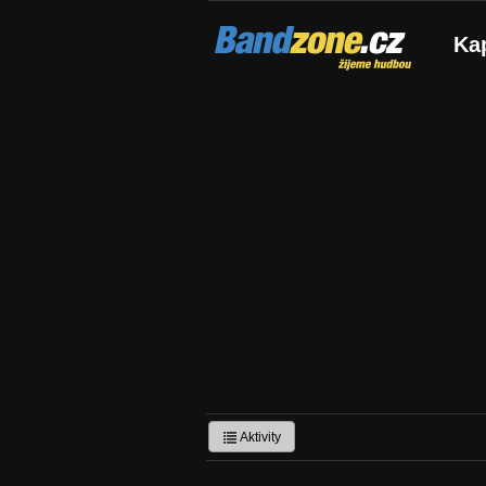
Bandzone.cz
Ka
žijeme hudbou
Aktivity