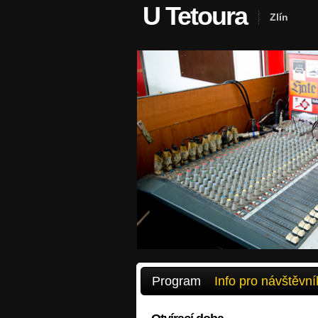
U Tetoura
Zlín
Program
Info pro návštěvní