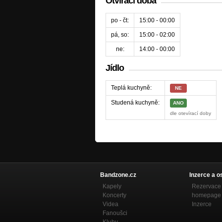
Otvírací doba
po - čt:
15:00 - 00:00
pá, so:
15:00 - 02:00
ne:
14:00 - 00:00
Jídlo
Teplá kuchyně:
NE
Studená kuchyně:
ANO
dle otevírací doby
Bandzone.cz
Inzerce a o
Kapely
Rezervace 
Koncerty
homepage
Videa
Inzerce
Fanoušci