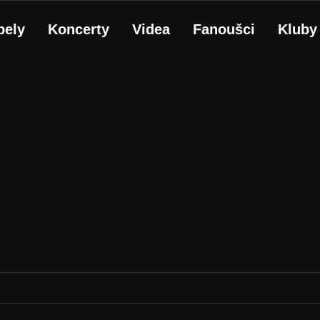
pely
Koncerty
Videa
Fanoušci
Kluby