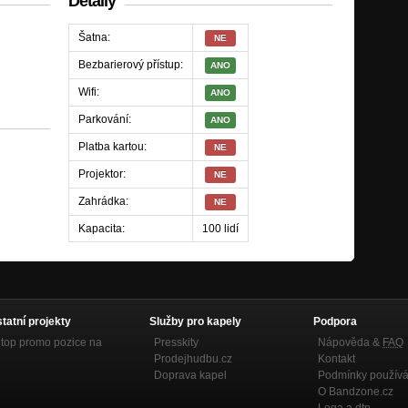
Detaily
Šatna:
NE
Bezbarierový přístup:
ANO
Wifi:
ANO
Parkování:
ANO
Platba kartou:
NE
Projektor:
NE
Zahrádka:
NE
Kapacita:
100 lidí
statní projekty
Služby pro kapely
Podpora
top promo pozice na
Presskity
Nápověda &
FAQ
Prodejhudbu.cz
Kontakt
Doprava kapel
Podmínky používá
O Bandzone.cz