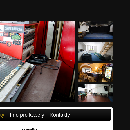
ky
Info pro kapely
Kontakty