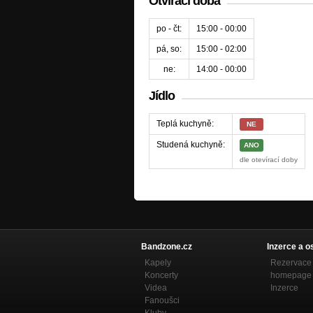
Otvírací doba
po - čt:
15:00 - 00:00
pá, so:
15:00 - 02:00
ne:
14:00 - 00:00
Jídlo
Teplá kuchyně:
NE
Studená kuchyně:
ANO
dle otevírací doby
Bandzone.cz
Inzerce a o
Kapely
Rezervace 
Koncerty
homepage
Videa
Inzerce
Fanoušci