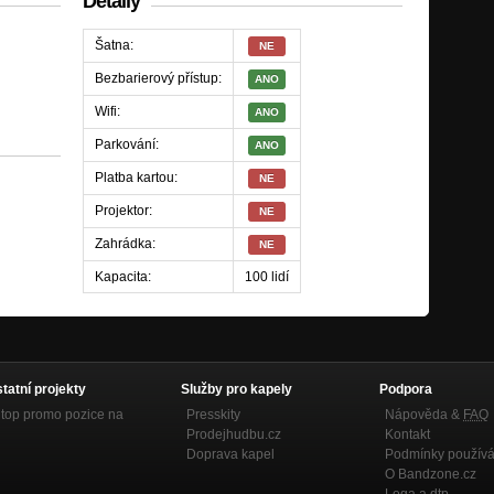
Detaily
Šatna:
NE
Bezbarierový přístup:
ANO
Wifi:
ANO
Parkování:
ANO
Platba kartou:
NE
Projektor:
NE
Zahrádka:
NE
Kapacita:
100 lidí
statní projekty
Služby pro kapely
Podpora
top promo pozice na
Presskity
Nápověda &
FAQ
Prodejhudbu.cz
Kontakt
Doprava kapel
Podmínky používá
O Bandzone.cz