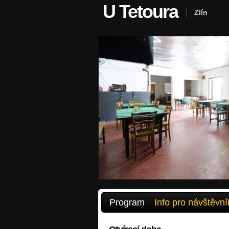
U Tetoura
Zlín
Program
Info pro návštěvní