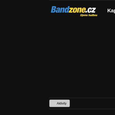
Bandzone.cz
Ka
žijeme hudbou
Aktivity