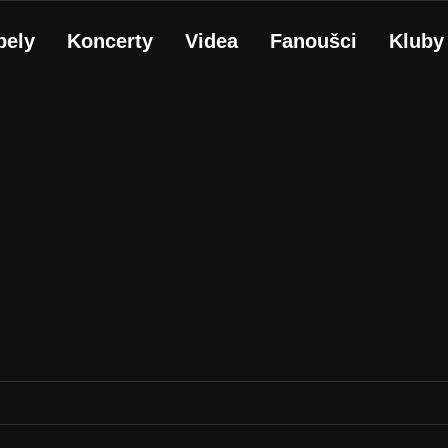
pely
Koncerty
Videa
Fanoušci
Kluby