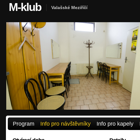
M-klub
Valašské Meziříčí
Program
Info pro návštěvníky
Info pro kapely