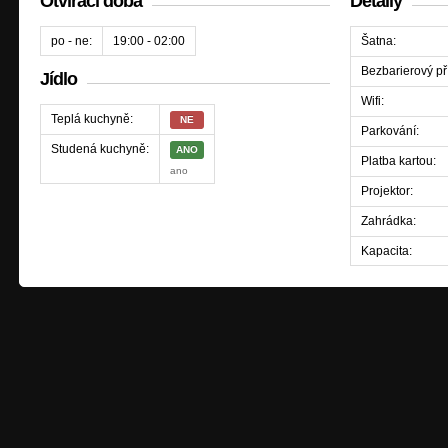
Otvírací doba
Detaily
po - ne:
19:00 - 02:00
Šatna:
Bezbarierový př
Jídlo
Wifi:
Teplá kuchyně:
NE
Parkování:
Studená kuchyně:
ANO
Platba kartou:
ano
Projektor:
Zahrádka:
Kapacita: