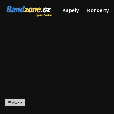
Bandzone.cz
Kapely
Koncerty
žijeme hudbou
Aktivity