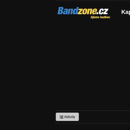
Bandzone.cz
Ka
žijeme hudbou
Aktivity