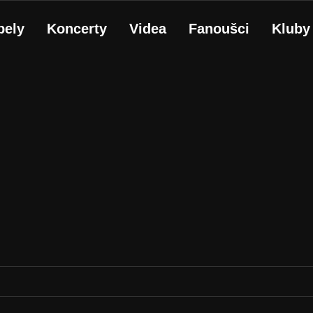
pely
Koncerty
Videa
Fanoušci
Kluby