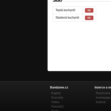
Jídlo
Teplá kuchyně:
NE
Studená kuchyně:
NE
Bandzone.cz
Inzerce a o
Kapely
Rezervace 
Koncerty
homepage
Videa
Inzerce
Fanoušci