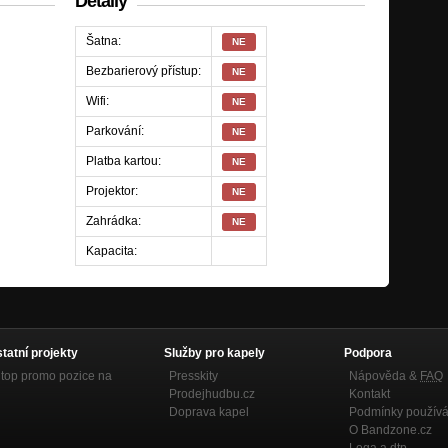
Detaily
Šatna:
NE
Bezbarierový přístup:
NE
Wifi:
NE
Parkování:
NE
Platba kartou:
NE
Projektor:
NE
Zahrádka:
NE
Kapacita:
statní projekty
Služby pro kapely
Podpora
top promo pozice na
Presskity
Nápověda &
FAQ
Prodejhudbu.cz
Kontakt
Doprava kapel
Podmínky používá
O Bandzone.cz