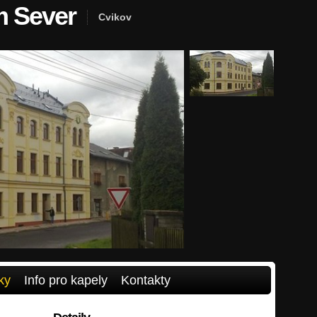
m Sever
Cvikov
ky
Info pro kapely
Kontakty