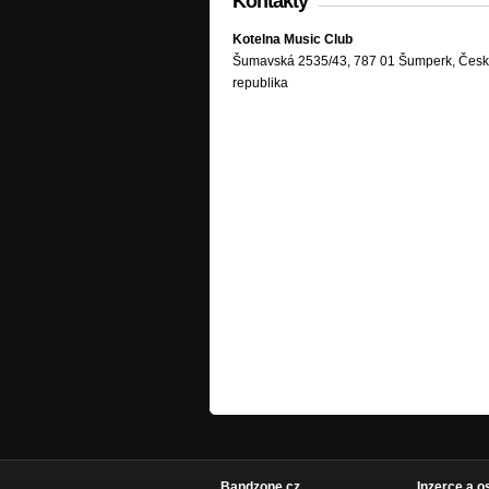
Kontakty
Kotelna Music Club
Šumavská 2535/43, 787 01 Šumperk, Čes
republika
Bandzone.cz
Inzerce a o