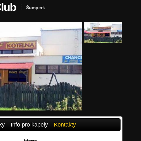
Club
Šumperk
ky
Info pro kapely
Kontakty