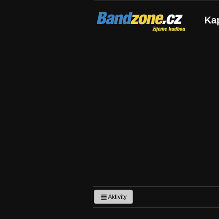
Bandzone.cz
Ka
žijeme hudbou
Aktivity