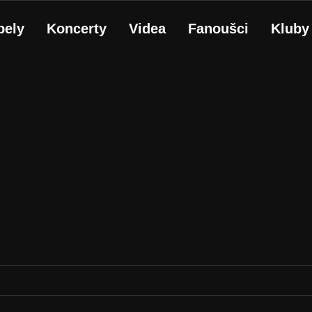
pely
Koncerty
Videa
Fanoušci
Kluby