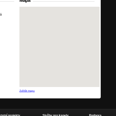
Mapa
ká
Zvětšit mapu
statní projekty
Služby pro kapely
Podpora