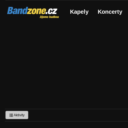
Bandzone.cz
Kapely
Koncerty
žijeme hudbou
Aktivity