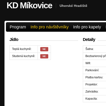
KD Míkovice
Uherské Hradiště
Program
Info pro návštěvníky
Info pro kapely
Jídlo
Detaily
Teplá kuchyně:
Šatna:
NE
Studená kuchyně:
Bezbarierový př
NE
Wifi:
Parkování:
Platba kartou:
Projektor:
Zahrádka:
Kapacita: