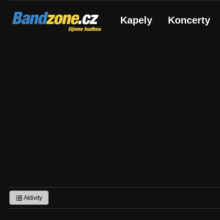
Bandzone.cz
Kapely
Koncerty
žijeme hudbou
Aktivity