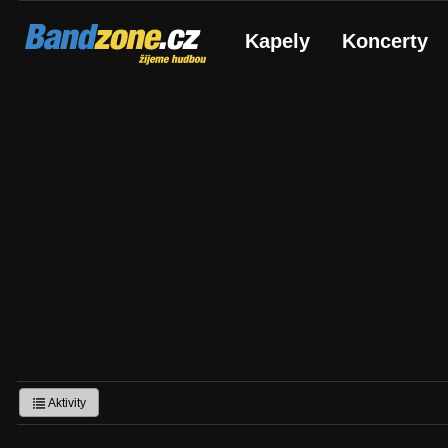
Bandzone.cz
Kapely
Koncerty
žijeme hudbou
Aktivity